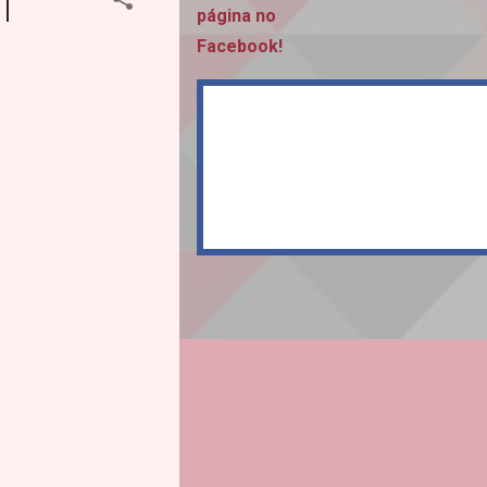
|
página no
Facebook!