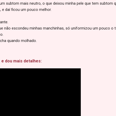
m um subtom mais neutro, o que deixou minha pele que tem subtom q
, e daí ficou um pouco melhor.
ante.
que não escondeu minhas manchinhas, só uniformizou um pouco o t
o.
ncha quando molhado.
 e dou mais detalhes: