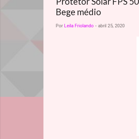
Protetor Solar FPS 5
Bege médio
Por
Leila Friolando
-
abril 25, 2020