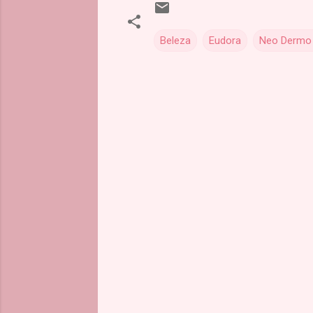
Beleza
Eudora
Neo Dermo 
C
o
m
e
n
t
á
r
i
o
s