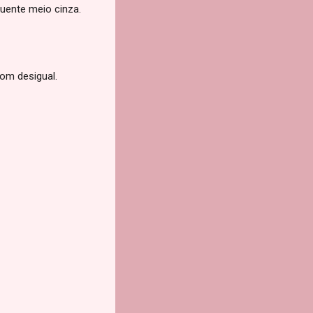
uente meio cinza.
om desigual.