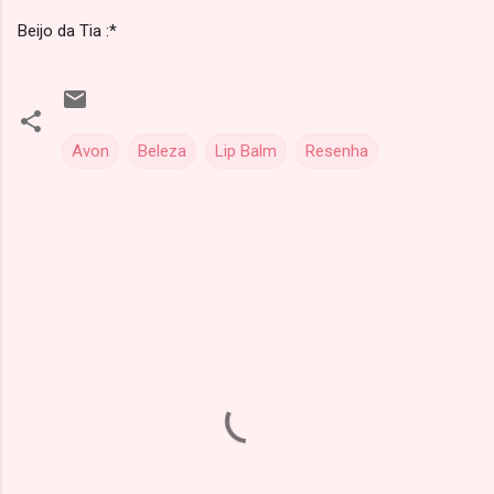
Beijo da Tia :*
Avon
Beleza
Lip Balm
Resenha
C
o
m
e
n
t
á
r
i
o