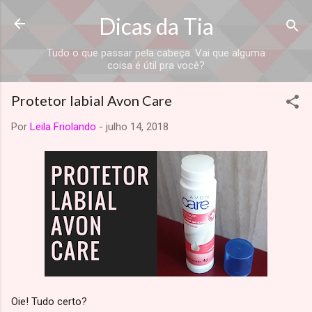
Dicas da Tia
Tudo o que passar pela cabeça. Vai que alguma
coisa é útil pra você?
Protetor labial Avon Care
Por
Leila Friolando
-
julho 14, 2018
Oie! Tudo certo?