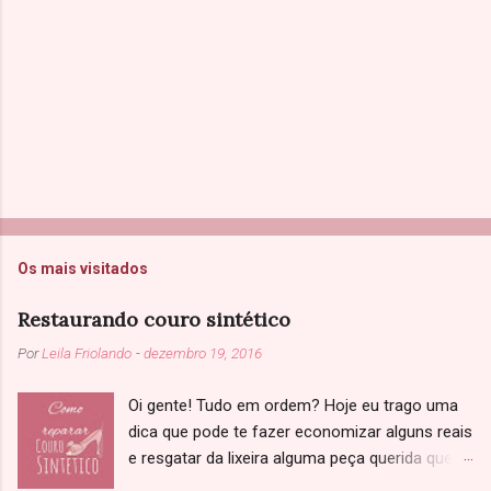
s
Os mais visitados
Restaurando couro sintético
Por
Leila Friolando
-
dezembro 19, 2016
Oi gente! Tudo em ordem? Hoje eu trago uma
dica que pode te fazer economizar alguns reais
e resgatar da lixeira alguma peça querida que
você achou que não tinha salvação. Sabe