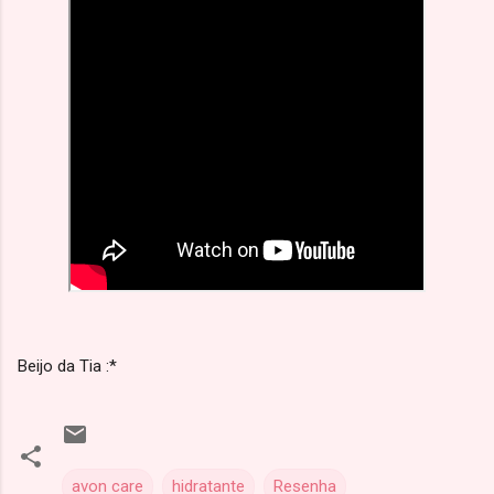
Beijo da Tia :*
avon care
hidratante
Resenha