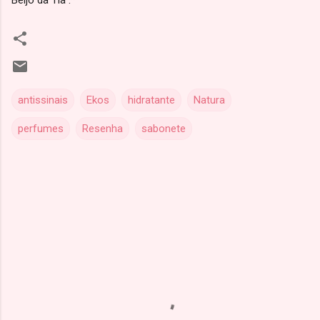
antissinais
Ekos
hidratante
Natura
perfumes
Resenha
sabonete
C
o
m
e
n
t
á
r