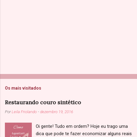
i
o
s
Os mais visitados
Restaurando couro sintético
Por
Leila Friolando
-
dezembro 19, 2016
Oi gente! Tudo em ordem? Hoje eu trago uma
dica que pode te fazer economizar alguns reais