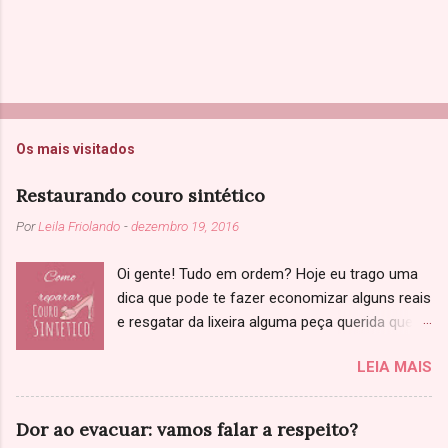
Os mais visitados
Restaurando couro sintético
Por
Leila Friolando
-
dezembro 19, 2016
Oi gente! Tudo em ordem? Hoje eu trago uma
dica que pode te fazer economizar alguns reais
e resgatar da lixeira alguma peça querida que
você achou que não tinha salvação. Sabe
LEIA MAIS
aquela jaqueta, sapato ou bolsa de couro que
começou a descascar? Primeiramente, só
confirmando: Você já tinha ciência que se
Dor ao evacuar: vamos falar a respeito?
tratava de couro sintético, né? Se não tenho