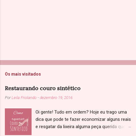
s
Os mais visitados
Restaurando couro sintético
Por
Leila Friolando
-
dezembro 19, 2016
Oi gente! Tudo em ordem? Hoje eu trago uma
dica que pode te fazer economizar alguns reais
e resgatar da lixeira alguma peça querida que
você achou que não tinha salvação. Sabe