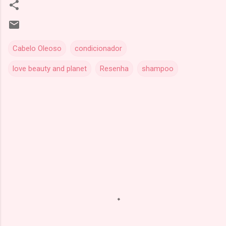
Cabelo Oleoso
condicionador
love beauty and planet
Resenha
shampoo
C
o
m
e
n
t
á
r
i
o