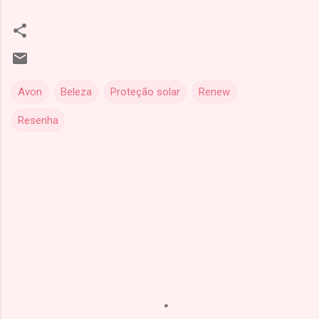
Avon
Beleza
Proteção solar
Renew
Resenha
C
o
m
e
n
t
á
r
i