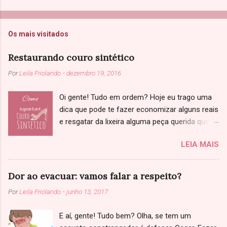
Os mais visitados
Restaurando couro sintético
Por
Leila Friolando
-
dezembro 19, 2016
Oi gente! Tudo em ordem? Hoje eu trago uma
dica que pode te fazer economizar alguns reais
e resgatar da lixeira alguma peça querida que
você achou que não tinha salvação. Sabe
LEIA MAIS
aquela jaqueta, sapato ou bolsa de couro que
começou a descascar? Primeiramente, só
confirmando: Você já tinha ciência que se
Dor ao evacuar: vamos falar a respeito?
tratava de couro sintético, né? Se não tenho
Por
Leila Friolando
-
junho 13, 2017
uma triste notícia: você caiu numa cilada (Bino).
Couro legítimo as vezes fica ressecado, com
E aí, gente! Tudo bem? Olha, se tem um
marcas de dobras, mas não descasca. E