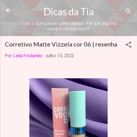
Dicas da Tia
Tudo o que passar pela cabeça. Vai que alguma
coisa é útil pra você?
Corretivo Matte Vizzela cor 06 | resenha
Por
Leila Friolando
-
julho 15, 2022