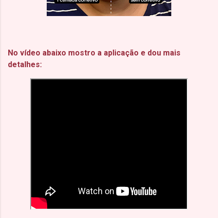
No vídeo abaixo mostro a aplicação e dou mais
detalhes: