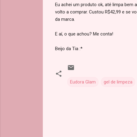
Eu achei um produto ok, até limpa bem 
volto a comprar. Custou R$42,99 e se v
da marca.
E aí, o que achou? Me conta!
Beijo da Tia :*
Eudora Glam
gel de limpeza
C
o
m
e
n