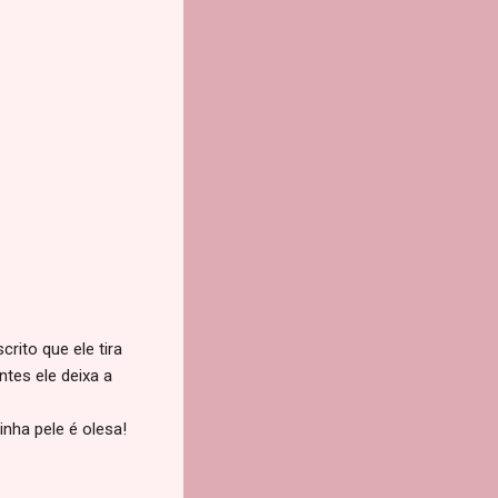
rito que ele tira
tes ele deixa a
inha pele é olesa!