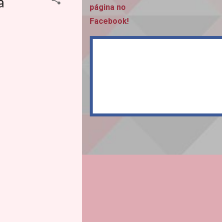
a
página no
Facebook!