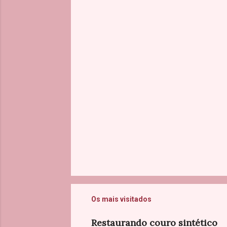
t
á
r
i
o
s
Os mais visitados
Restaurando couro sintético