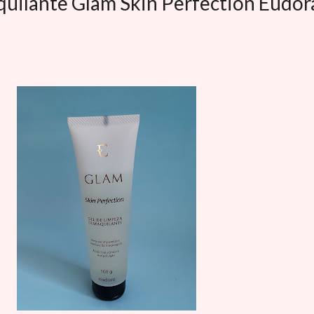
uilante Glam Skin Perfection Eudor