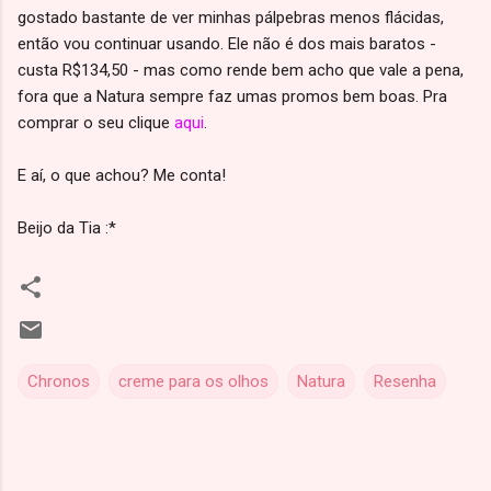
gostado bastante de ver minhas pálpebras menos flácidas,
então vou continuar usando. Ele não é dos mais baratos -
custa R$134,50 - mas como rende bem acho que vale a pena,
fora que a Natura sempre faz umas promos bem boas. Pra
comprar o seu clique
aqui
.
E aí, o que achou? Me conta!
Beijo da Tia :*
Chronos
creme para os olhos
Natura
Resenha
C
o