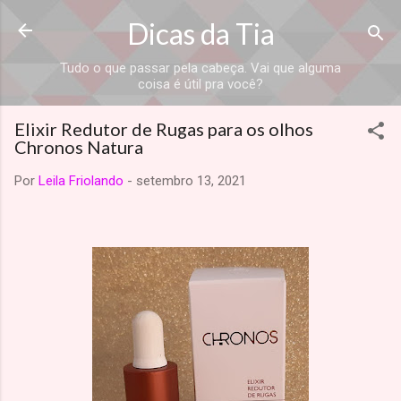
Dicas da Tia
Tudo o que passar pela cabeça. Vai que alguma
coisa é útil pra você?
Elixir Redutor de Rugas para os olhos
Chronos Natura
Por
Leila Friolando
-
setembro 13, 2021