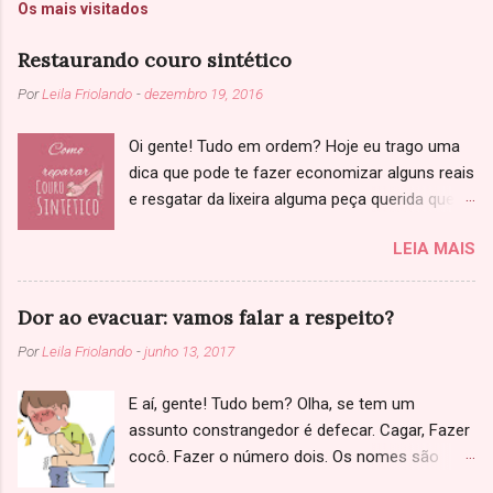
Os mais visitados
Restaurando couro sintético
Por
Leila Friolando
-
dezembro 19, 2016
Oi gente! Tudo em ordem? Hoje eu trago uma
dica que pode te fazer economizar alguns reais
e resgatar da lixeira alguma peça querida que
você achou que não tinha salvação. Sabe
LEIA MAIS
aquela jaqueta, sapato ou bolsa de couro que
começou a descascar? Primeiramente, só
confirmando: Você já tinha ciência que se
Dor ao evacuar: vamos falar a respeito?
tratava de couro sintético, né? Se não tenho
Por
Leila Friolando
-
junho 13, 2017
uma triste notícia: você caiu numa cilada (Bino).
Couro legítimo as vezes fica ressecado, com
E aí, gente! Tudo bem? Olha, se tem um
marcas de dobras, mas não descasca. E
assunto constrangedor é defecar. Cagar, Fazer
também é bem mais simples de consertar,
cocô. Fazer o número dois. Os nomes são
basta hidratar o material com hidratante ou
muitos, todo mundo faz e ninguém gosta de
óleo de coco. Já o couro sintético acaba