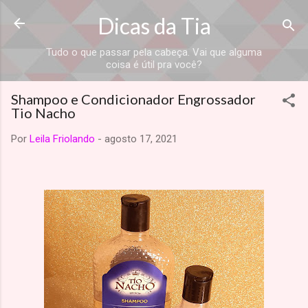
Dicas da Tia
Tudo o que passar pela cabeça. Vai que alguma
coisa é útil pra você?
Shampoo e Condicionador Engrossador
Tio Nacho
Por
Leila Friolando
-
agosto 17, 2021