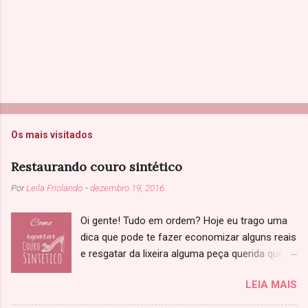
Os mais visitados
Restaurando couro sintético
Por
Leila Friolando
-
dezembro 19, 2016
Oi gente! Tudo em ordem? Hoje eu trago uma
dica que pode te fazer economizar alguns reais
e resgatar da lixeira alguma peça querida que
você achou que não tinha salvação. Sabe
LEIA MAIS
aquela jaqueta, sapato ou bolsa de couro que
começou a descascar? Primeiramente, só