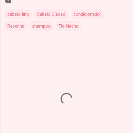
cabelo fino
Cabelo Oleoso
condicionador
Resenha
shampoo
Tio Nacho
C
o
m
e
n
t
á
r
i
o
s