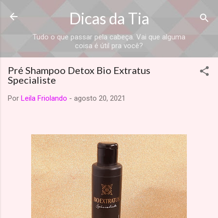
Dicas da Tia
Tudo o que passar pela cabeça. Vai que alguma
coisa é útil pra você?
Pré Shampoo Detox Bio Extratus
Specialiste
Por
Leila Friolando
-
agosto 20, 2021