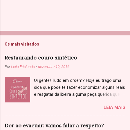
Os mais visitados
Restaurando couro sintético
Por
Leila Friolando
-
dezembro 19, 2016
Oi gente! Tudo em ordem? Hoje eu trago uma
dica que pode te fazer economizar alguns reais
e resgatar da lixeira alguma peça querida que
você achou que não tinha salvação. Sabe
LEIA MAIS
aquela jaqueta, sapato ou bolsa de couro que
começou a descascar? Primeiramente, só
confirmando: Você já tinha ciência que se
Dor ao evacuar: vamos falar a respeito?
tratava de couro sintético, né? Se não tenho