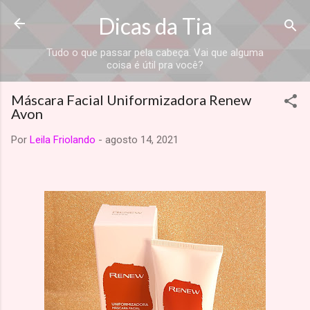
Dicas da Tia
Tudo o que passar pela cabeça. Vai que alguma
coisa é útil pra você?
Máscara Facial Uniformizadora Renew
Avon
Por
Leila Friolando
-
agosto 14, 2021