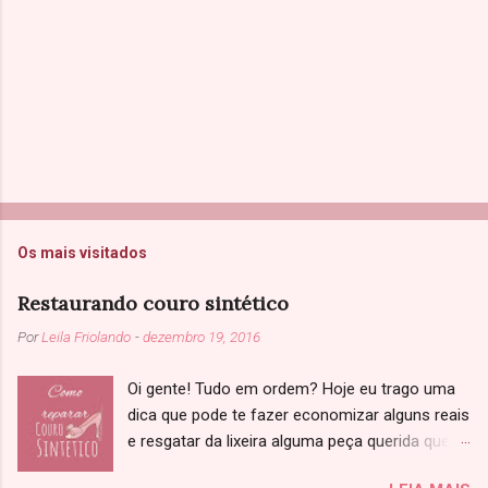
s
Os mais visitados
Restaurando couro sintético
Por
Leila Friolando
-
dezembro 19, 2016
Oi gente! Tudo em ordem? Hoje eu trago uma
dica que pode te fazer economizar alguns reais
e resgatar da lixeira alguma peça querida que
você achou que não tinha salvação. Sabe