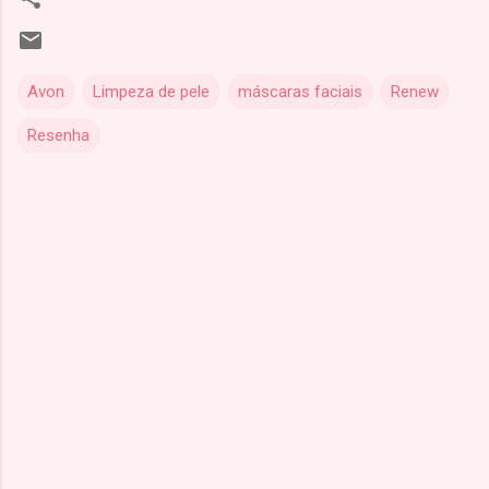
Avon
Limpeza de pele
máscaras faciais
Renew
Resenha
C
o
m
e
n
t
á
r
i
o