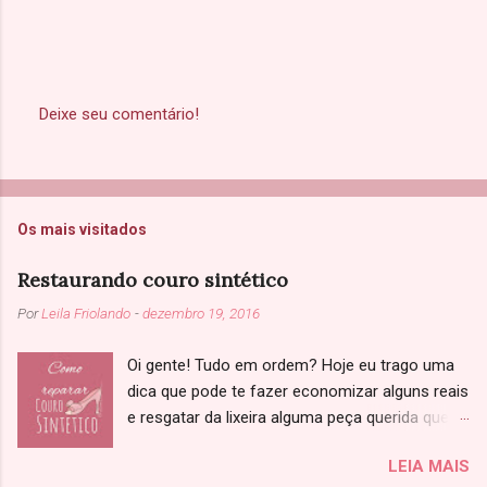
Deixe seu comentário!
P
o
s
t
a
Os mais visitados
r
u
m
Restaurando couro sintético
c
o
Por
Leila Friolando
-
dezembro 19, 2016
m
e
Oi gente! Tudo em ordem? Hoje eu trago uma
n
t
dica que pode te fazer economizar alguns reais
á
e resgatar da lixeira alguma peça querida que
r
você achou que não tinha salvação. Sabe
i
LEIA MAIS
o
aquela jaqueta, sapato ou bolsa de couro que