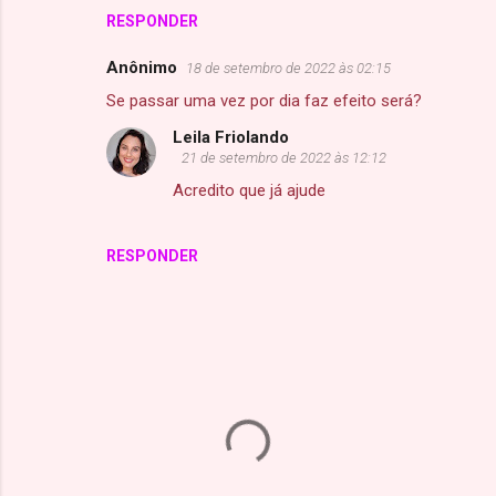
RESPONDER
á
r
Anônimo
18 de setembro de 2022 às 02:15
i
Se passar uma vez por dia faz efeito será?
o
Leila Friolando
s
21 de setembro de 2022 às 12:12
Acredito que já ajude
RESPONDER