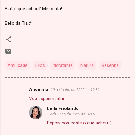
E aí, o que achou? Me conta!
Beijo da Tia :*
Anti Idade
Ekos
hidratante
Natura
Resenha
Anônimo
29 de junho de 2022 às 19:32
C
Vou esperimentar
o
Leila Friolando
m
9 de julho de 2022 às 16:09
e
Depois nos conte o que achou :)
n
t