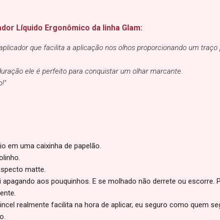
ador Líquido Ergonômico da linha Glam:
licador que facilita a aplicação nos olhos proporcionando um traço 
uração ele é perfeito para conquistar um olhar marcante.
!"
io em uma caixinha de papelão.
olinho.
aspecto matte.
ai apagando aos pouquinhos. E se molhado não derrete ou escorre.
ente.
ncel realmente facilita na hora de aplicar, eu seguro como quem s
ão.