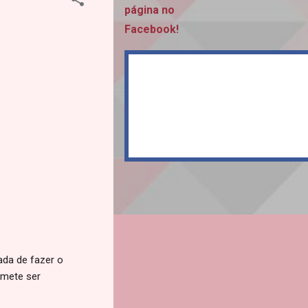
página no
Facebook!
da de fazer o
omete ser