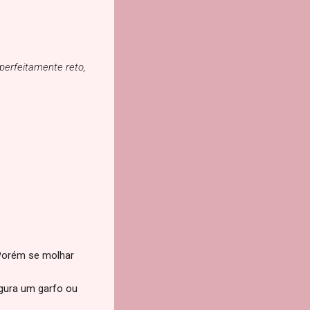
perfeitamente reto,
 Porém se molhar
egura um garfo ou