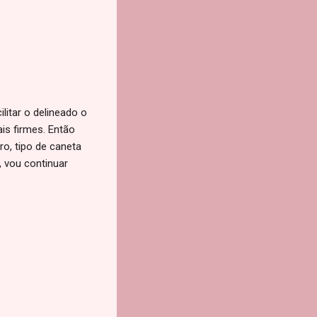
litar o delineado o
ais firmes. Então
ro, tipo de caneta
 vou continuar