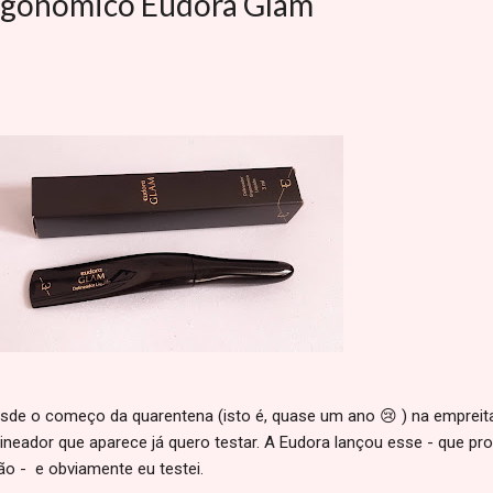
Ergonômico Eudora Glam
e o começo da quarentena (isto é, quase um ano 😢 ) na empreita
elineador que aparece já quero testar. A Eudora lançou esse - que pr
ção - e obviamente eu testei.