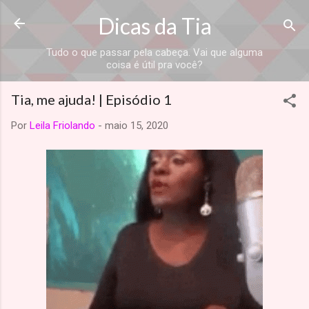
Dicas da Tia
Tudo o que passar pela cabeça. Vai que alguma
coisa é útil pra você?
Tia, me ajuda! | Episódio 1
Por
Leila Friolando
-
maio 15, 2020