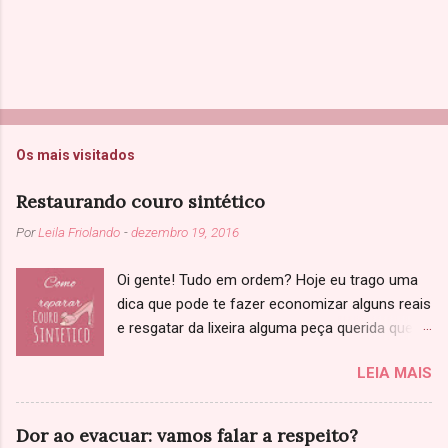
Os mais visitados
Restaurando couro sintético
Por
Leila Friolando
-
dezembro 19, 2016
Oi gente! Tudo em ordem? Hoje eu trago uma
dica que pode te fazer economizar alguns reais
e resgatar da lixeira alguma peça querida que
você achou que não tinha salvação. Sabe
LEIA MAIS
aquela jaqueta, sapato ou bolsa de couro que
começou a descascar? Primeiramente, só
confirmando: Você já tinha ciência que se
Dor ao evacuar: vamos falar a respeito?
tratava de couro sintético, né? Se não tenho