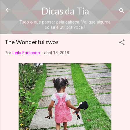
Dicas da Tia
Tudo o que passar pela cabeça. Vai que alguma
coisa é útil pra você?
The Wonderful twos
Por
Leila Friolando
-
abril 18, 2018