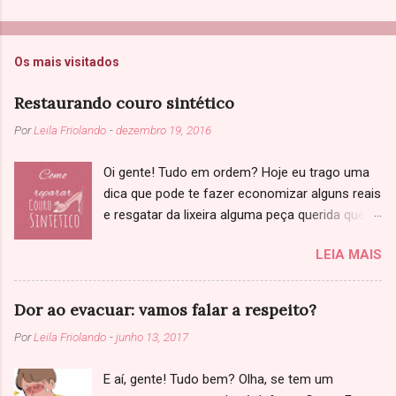
Os mais visitados
Restaurando couro sintético
Por
Leila Friolando
-
dezembro 19, 2016
Oi gente! Tudo em ordem? Hoje eu trago uma
dica que pode te fazer economizar alguns reais
e resgatar da lixeira alguma peça querida que
você achou que não tinha salvação. Sabe
LEIA MAIS
aquela jaqueta, sapato ou bolsa de couro que
começou a descascar? Primeiramente, só
confirmando: Você já tinha ciência que se
Dor ao evacuar: vamos falar a respeito?
tratava de couro sintético, né? Se não tenho
Por
Leila Friolando
-
junho 13, 2017
uma triste notícia: você caiu numa cilada (Bino).
Couro legítimo as vezes fica ressecado, com
E aí, gente! Tudo bem? Olha, se tem um
marcas de dobras, mas não descasca. E