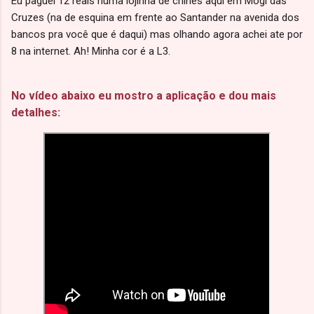
Eu paguei 12 reais numa lojinha de chinês aqui em Mogi das
Cruzes (na de esquina em frente ao Santander na avenida dos
bancos pra você que é daqui) mas olhando agora achei ate por
8 na internet. Ah! Minha cor é a L3.
No vídeo abaixo eu mostro a aplicação e dou mais
detalhes: