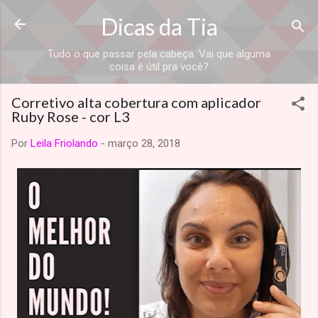
Dicas da Tia
Tudo o que passar pela cabeça. Vai que alguma
coisa é útil pra você?
Corretivo alta cobertura com aplicador
Ruby Rose - cor L3
Por
Leila Friolando
-
março 28, 2018