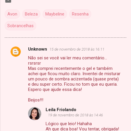
Avon
Beleza
Maybeline
Resenha
Sobrancelhas
Unknown
15 de novembro de 2018 às 16:11
C
Não sei se você vai ler meu comentário...
o
rsrsrsr
m
Mas comprei recentemente o gel e também
achei que ficou muito claro. Inventei de misturar
e
um pouco de sombra acizentada (quase preta)
e deu super certo. Ficou no tom que eu queria.
n
Espero que ajude essa dica!
t
Beijos!!!
á
r
Leila Friolando
19 de novembro de 2018 às 14:46
i
Lógico que leio! Hahaha
o
Ah que dica boa! Vou tentar, obrigada!