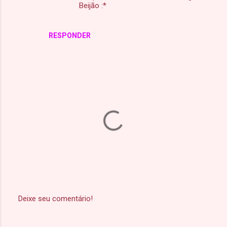
s
Beijão :*
RESPONDER
Deixe seu comentário!
P
o
s