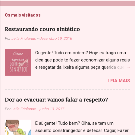
t
a
Os mais visitados
r
u
m
Restaurando couro sintético
c
o
Por
Leila Friolando
-
dezembro 19, 2016
m
e
Oi gente! Tudo em ordem? Hoje eu trago uma
n
t
dica que pode te fazer economizar alguns reais
á
e resgatar da lixeira alguma peça querida que
r
você achou que não tinha salvação. Sabe
i
LEIA MAIS
o
aquela jaqueta, sapato ou bolsa de couro que
começou a descascar? Primeiramente, só
confirmando: Você já tinha ciência que se
Dor ao evacuar: vamos falar a respeito?
tratava de couro sintético, né? Se não tenho
Por
Leila Friolando
-
junho 13, 2017
uma triste notícia: você caiu numa cilada (Bino).
Couro legítimo as vezes fica ressecado, com
E aí, gente! Tudo bem? Olha, se tem um
marcas de dobras, mas não descasca. E
assunto constrangedor é defecar. Cagar, Fazer
também é bem mais simples de consertar,