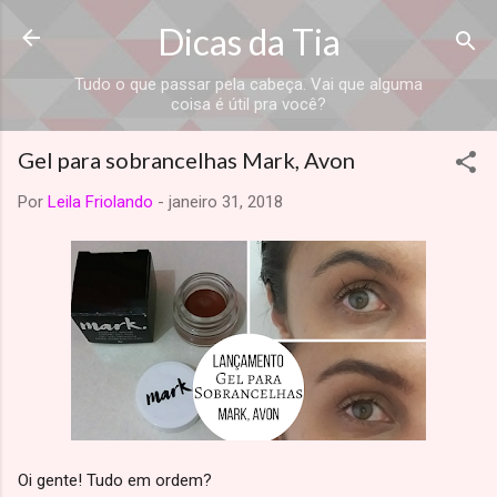
Dicas da Tia
Tudo o que passar pela cabeça. Vai que alguma
coisa é útil pra você?
Gel para sobrancelhas Mark, Avon
Por
Leila Friolando
-
janeiro 31, 2018
Oi gente! Tudo em ordem?