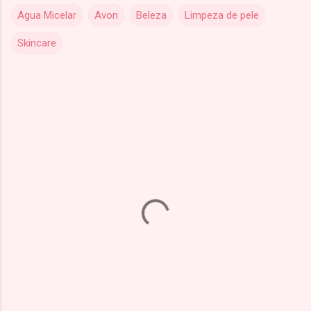
Agua Micelar
Avon
Beleza
Limpeza de pele
Skincare
C
o
m
e
n
t
á
r
i
o
s