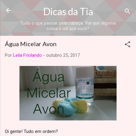
Dicas da Tia
Tudo o que passar pela cabeça. Vai que alguma
coisa é útil pra você?
Água Micelar Avon
Por
Leila Friolando
-
outubro 25, 2017
Oi gente! Tudo em ordem?