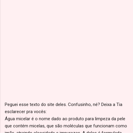
Peguei esse texto do site deles. Confusinho, né? Deixa a Tia
esclarecer pra vocês:
Água micelar é o nome dado ao produto para limpeza da pele
que contém micelas, que são moléculas que funcionam como
imãs, atraindo oleosidade e impurezas. A deles é formulada