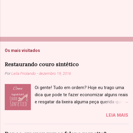
Os mais visitados
Restaurando couro sintético
Por
Leila Friolando
-
dezembro 19, 2016
Oi gente! Tudo em ordem? Hoje eu trago uma
dica que pode te fazer economizar alguns reais
e resgatar da lixeira alguma peça querida que
você achou que não tinha salvação. Sabe
LEIA MAIS
aquela jaqueta, sapato ou bolsa de couro que
começou a descascar? Primeiramente, só
confirmando: Você já tinha ciência que se