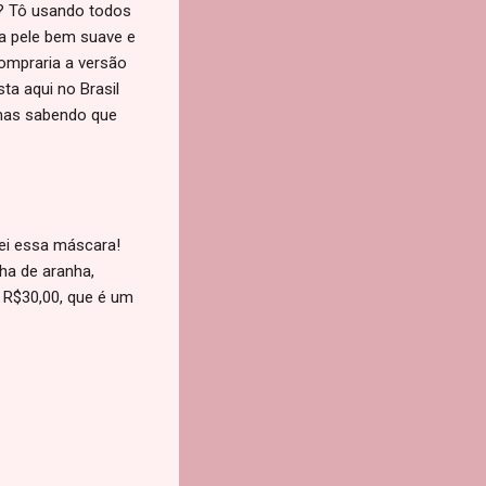
e? Tô usando todos
a pele bem suave e
compraria a versão
a aqui no Brasil
 mas sabendo que
ei essa máscara!
ha de aranha,
r R$30,00, que é um