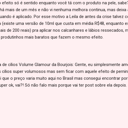
 efeito só é sentido enquanto você tá com o produto na pele, sab
 há mais de um mês e não vi nenhuma melhora continua, mas deixa 
uando é aplicado. Por esse motivo a Leila de antes da crise talvez 
 (existe uma versão de 10ml que custa em média R$48, enquanto est
ais de 200 reais) pra aplicar nos calcanhares e lábios ressecados,
 produtinhos mais baratos que fazem o mesmo efeito.
 de cílios Volume Glamour da Bourjois: Gente, eu simplesmente am
s cílios super volumosos mas sem ficar com aquele efeito de pernin
i que o preço varia muito aqui no Brasil mas consegui encontrar po
per ok, vai?! Só não falo mais porque vai ter post sobre ela depois.