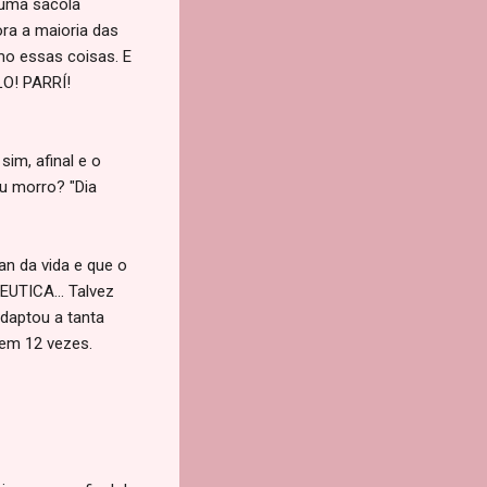
 uma sacola
ora a maioria das
mo essas coisas. E
LO! PARRÍ!
im, afinal e o
u morro? "Dia
n da vida e que o
UTICA... Talvez
daptou a tanta
 em 12 vezes.