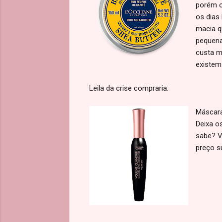
porém o
os dias
macia q
pequena
custa m
existem
Leila da crise compraria:
Máscara
Deixa o
sabe? V
preço su