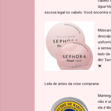
cabelo f
água há
escova legal no cabelo. Você encontra 
Máscara
desculp
uniform
a sensa
lado da 
Ah! Tem
💓
Leila de antes da crise compraria:
Manteiga
não é u
ela é li