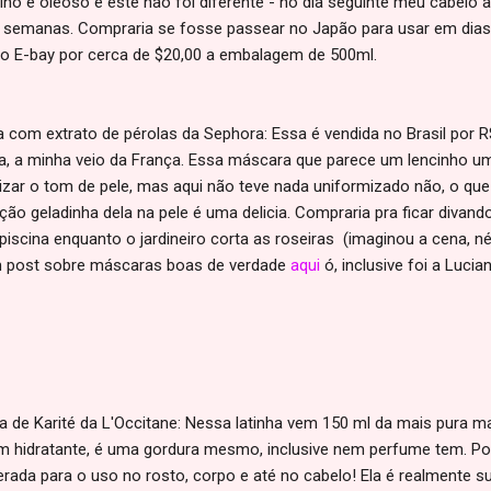
ino e oleoso e este não foi diferente - no dia seguinte meu cabelo 
 semanas. Compraria se fosse passear no Japão para usar em dia
no E-bay por cerca de $20,00 a embalagem de 500ml.
 com extrato de pérolas da Sephora: Essa é vendida no Brasil por 
a, a minha veio da França. Essa máscara que parece um lencinho 
izar o tom de pele, mas aqui não teve nada uniformizado não, o que
ção geladinha dela na pele é uma delicia. Compraria pra ficar divan
piscina enquanto o jardineiro corta as roseiras (imaginou a cena, n
 post sobre máscaras boas de verdade
aqui
ó, inclusive foi a Luci
 de Karité da L'Occitane: Nessa latinha vem 150 ml da mais pura man
m hidratante, é uma gordura mesmo, inclusive nem perfume tem. Po
berada para o uso no rosto, corpo e até no cabelo! Ela é realmente s