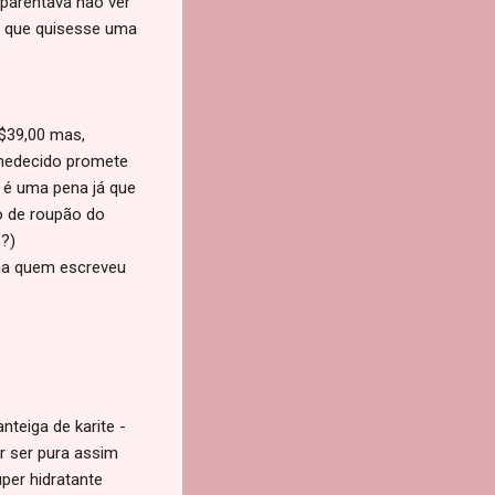
aparentava não ver
s que quisesse uma
R$39,00 mas,
umedecido promete
 é uma pena já que
do de roupão do
é?)
ana quem escreveu
teiga de karite -
r ser pura assim
uper hidratante