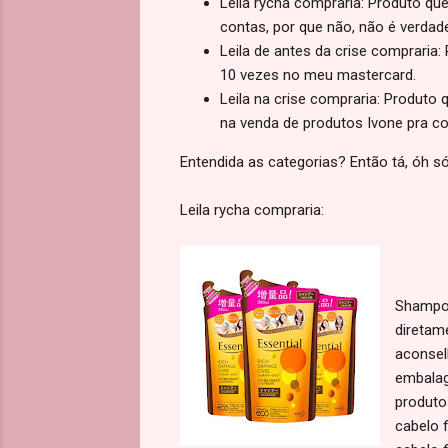
Leila rycha compraria: Produto que
contas, por que não, não é verdad
Leila de antes da crise compraria
10 vezes no meu mastercard.
Leila na crise compraria: Produto
na venda de produtos Ivone pra 
Entendida as categorias? Então tá, óh só
Leila rycha compraria:
Shampoo
diretam
aconsel
embalag
produto
cabelo 