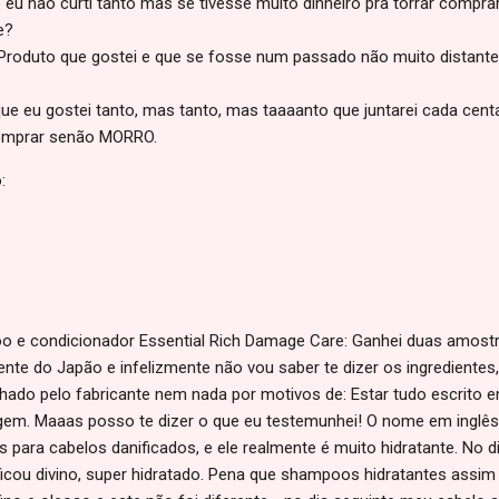
 eu não curti tanto mas se tivesse muito dinheiro pra torrar comprari
e?
: Produto que gostei e que se fosse num passado não muito distant
 que eu gostei tanto, mas tanto, mas taaaanto que juntarei cada cen
comprar senão MORRO.
:
 e condicionador Essential Rich Damage Care: Ganhei duas amostr
ente do Japão e infelizmente não vou saber te dizer os ingrediente
hado pelo fabricante nem nada por motivos de: Estar tudo escrito 
em. Maaas posso te dizer o que eu testemunhei! O nome em inglês 
s para cabelos danificados, e ele realmente é muito hidratante. No 
ficou divino, super hidratado. Pena que shampoos hidratantes ass