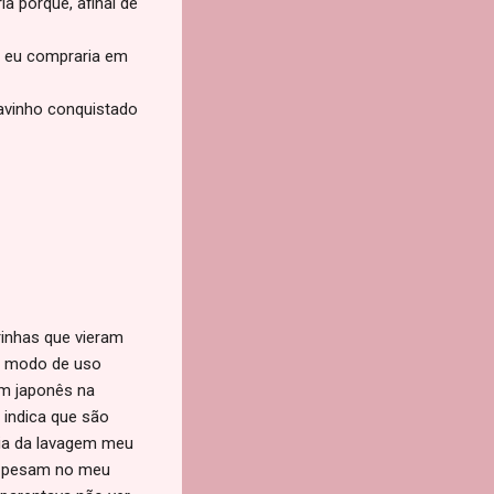
a porque, afinal de
e eu compraria em
tavinho conquistado
inhas que vieram
s, modo de uso
em japonês na
indica que são
dia da lavagem meu
im pesam no meu