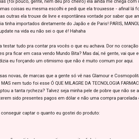
 dias (foi pouco, gente, nem deu pro cheiro) ela ainda me chega com
umas coisas eu mesma escolhi e pedi que ela trouxesse - afinal lá f
tas outras ela trouxe de livre e espontânea vontade por saber que a
ia tinha importados diretamente do Japão e de Paris! PARIS, MANO
 update na vida eu não sei o que é! Hahaha
testar tudo pra contar pra vocês o que eu achava. Dor no coração s
 pra ficar em casa vendo Mundo Bita? Mas daí, né gente, vai que e
" dizia eu forçando um otimismo que não é muito comum por aqui.
isas novas, de marcas que a gente só vê nas Glamour e Cosmopolita
gar MAS nem tudo foi esse Ó QUE MILAGRE DA TECNOLOGIA FARMACE
ptou a tanta rycheza? Talvez seja minha pele de pobre que não se a
 terem sido presentes pagos em dólar e não uma compra parcelada
 conseguir captar o quanto eu gostei do produto: